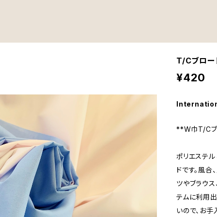
T/Cブロー
¥420
Internatio
**W巾T/C
ポリエステル
ドです。風合
ツやブラウス
テムに利用出
いので、お手