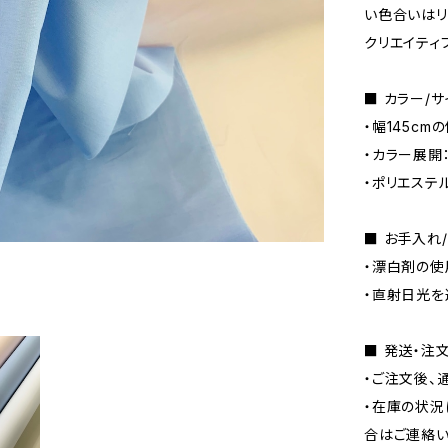
い色合いはリ
クリエイティ
■ カラー/
・幅145c
・カラー展開
・ポリエステ
■ お手入れ
・漂白剤の使
・直射日光を
■ 発送・注
・ご注文後、
・在庫の状況
合はご連絡い