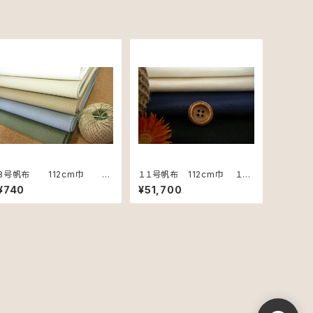
8号帆布 112cm巾 カ
１１号帆布 112cm巾 １
ット用 50cm単位
反 55m単位
¥740
¥51,700