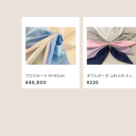
T/Cブロード 巾145cm １
ダブルガーゼ ふわふわコット
反 60m単位
ン108cm巾
¥46,800
¥220