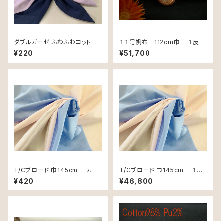
ダブルガーゼ ふわふわコットン1
１１号帆布 112cm巾 １反
08cm巾
55m単位
¥220
¥51,700
T/Cブロード 巾145cm カッ
T/Cブロード 巾145cm １
ト用 50cm単位
反 60m単位
¥420
¥46,800