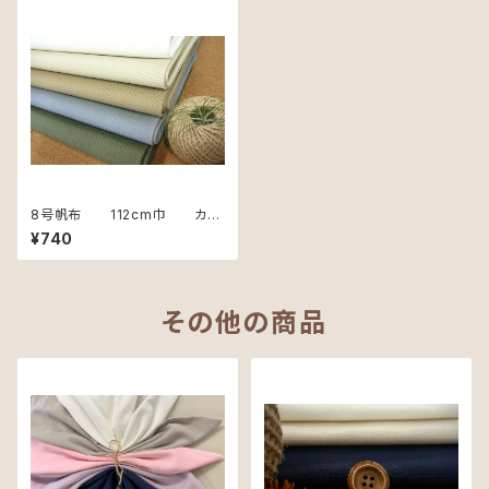
8号帆布 112cm巾 カッ
ト用 50cm単位
¥740
その他の商品